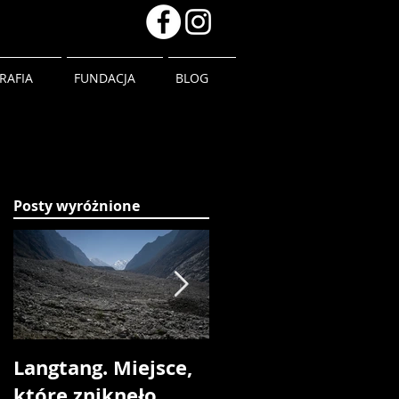
RAFIA
FUNDACJA
BLOG
Posty wyróżnione
Langtang. Miejsce,
Śpiew w czerni i
które zniknęło.
bieli