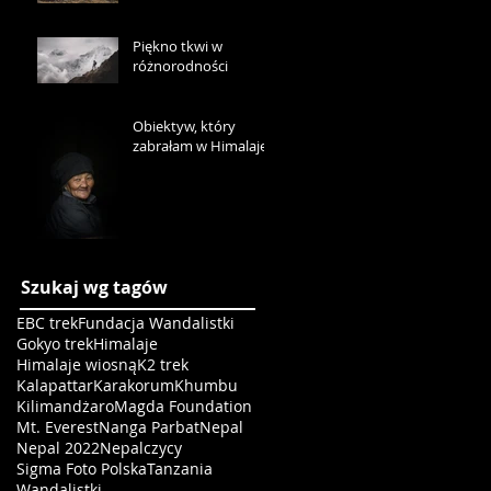
Piękno tkwi w
różnorodności
Obiektyw, który
zabrałam w Himalaje
Szukaj wg tagów
EBC trek
Fundacja Wandalistki
Gokyo trek
Himalaje
Himalaje wiosną
K2 trek
Kalapattar
Karakorum
Khumbu
Kilimandżaro
Magda Foundation
Mt. Everest
Nanga Parbat
Nepal
Nepal 2022
Nepalczycy
Sigma Foto Polska
Tanzania
Wandalistki