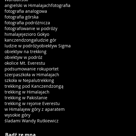
angielski w Himalajach
fotografia
fotografia analogowa
fotografia górska
fotografia podróżnicza
fotografowanie w podróży
himalaje
jezioro Gokyo
kanczendzonga
ludzie gór
ludzie w podróży
obiektyw Sigma
obiektyw na trekking
obiektyw w podróż
okolice Mt. Everestu
podsumowanie roku
portet
szerpa
szkoła w Himalajach
szkoła w Nepalu
trekking
trekking pod Kanczendzongą
trekking w Himalajach
trekking w Pakistanie
trekking w rejonie Everestu
w Himalaje
w góry z aparatem
wysokie góry
śladami Wandy Rutkiewicz
Bądź ze mną