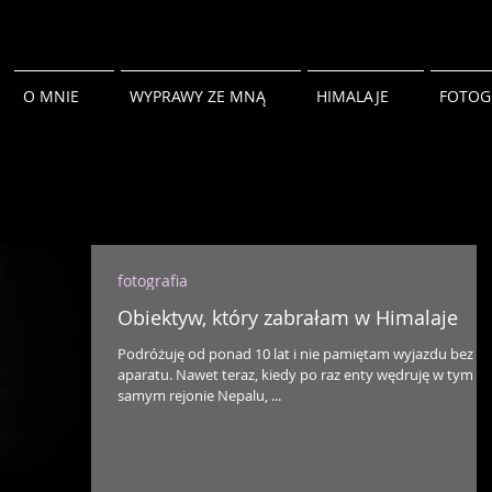
O MNIE
WYPRAWY ZE MNĄ
HIMALAJE
FOTOG
fotografia
Obiektyw, który zabrałam w Himalaje
Podróżuję od ponad 10 lat i nie pamiętam wyjazdu bez
aparatu. Nawet teraz, kiedy po raz enty wędruję w tym
samym rejonie Nepalu, ...