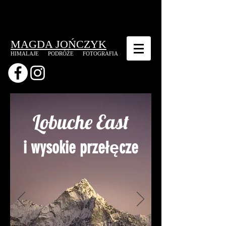
MAGDA JOŃCZYK
HIMALAJE
PODRÓŻE
FOTOGRAFIA
Lobuche East
i wysokie przełęcze