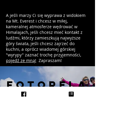
A jeśli marzy Ci się wyprawa z widokiem
na Mt. Everest i chcesz w miłej,
kameralnej atmosferze wędrować w
Himalajach, jeśli chcesz mieć kontakt z
ludźmi, którzy zamieszkują najwyższe
góry świata, jeśli chcesz zajrzeć do
kuchni, a oprócz wiadomej górskiej
"wyrypy" zaznać trochę przyjemności,
pojedź ze mną!
Zapraszam!
Fotorela
cje
z wypraw
ZOBACZ